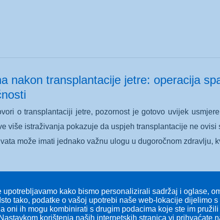
a nakon transplantacije jetre: operacija sp
nosti
ori o transplantaciji jetre, pozornost je gotovo uvijek usmjere
e više istraživanja pokazuje da uspjeh transplantacije ne ovisi s
vata može imati jednako važnu ulogu u dugoročnom zdravlju, kvali
 upotrebljavamo kako bismo personalizirali sadržaj i oglase, omo
Isto tako, podatke o vašoj upotrebi naše web-lokacije dijelimo 
 a oni ih mogu kombinirati s drugim podacima koje ste im pružili i
Nastavkom korištenja naših internetskih stranica vi prihvaćate 