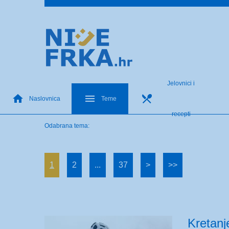
Jelovnici i
Naslovnica
Teme
recepti
Odabrana tema:
1
2
...
37
>
>>
Kretanj