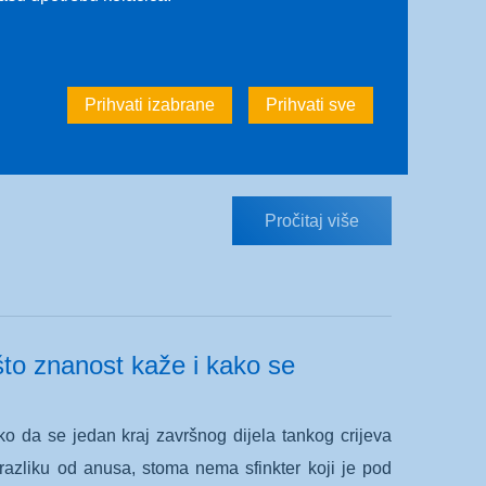
slučajeva je u porastu i nije
igareta, međutim, stvarnost je znatno složenija i
Prihvati izabrane
Prihvati sve
javljuje kod osobe koja nikad u životu nije zapalila
Pročitaj više
što znanost kaže i kako se
ako da se jedan kraj završnog dijela tankog crijeva
 razliku od anusa, stoma nema sfinkter koji je pod