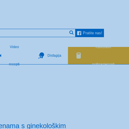
Pratite nas!
Video
Kalkulator
Disfagija
recepti
pothranjenosti
 ženama s ginekološkim