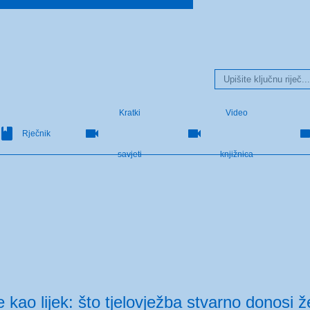
Kratki
Video
Rječnik
savjeti
knjižnica
e kao lijek: što tjelovježba stvarno donosi