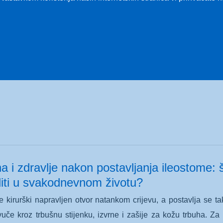
ste pušili, a imate rak pluća? Broj ovakvih 
ost
raka pluća asocira nas na dugogodišnje pušače i desetljeća c
a. Svaki četvrti dijagnosticirani slučaj raka pluća danas se po
a i zdravlje nakon postavljanja ileostome: 
diti u svakodnevnom životu?
e kirurški napravljen otvor natankom crijevu, a postavlja se t
vuče kroz trbušnu stijenku, izvrne i zašije za kožu trbuha. Za