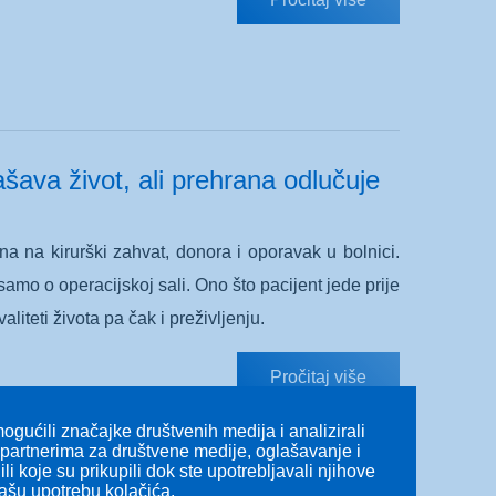
ašava život, ali prehrana odlučuje
na na kirurški zahvat, donora i oporavak u bolnici.
amo o operacijskoj sali. Ono što pacijent jede prije
teti života pa čak i preživljenju.
Pročitaj više
gućili značajke društvenih medija i analizirali
s partnerima za društvene medije, oglašavanje i
li koje su prikupili dok ste upotrebljavali njihove
našu upotrebu kolačića.