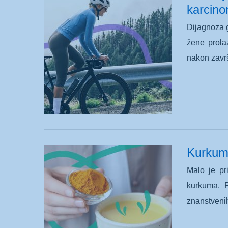
karcin
Dijagnoza g
žene prolaz
nakon završ
Kurkuma
Malo je pr
kurkuma. P
znanstvenih