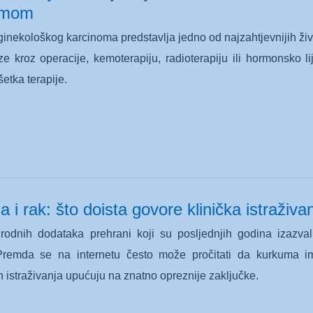
omom
inekološkog karcinoma predstavlja jedno od najzahtjevnijih ž
e kroz operacije, kemoterapiju, radioterapiju ili hormonsko li
etka terapije.
 i rak: što doista govore klinička istraživa
irodnih dodataka prehrani koji su posljednjih godina izazv
remda se na internetu često može pročitati da kurkuma im
 istraživanja upućuju na znatno opreznije zaključke.