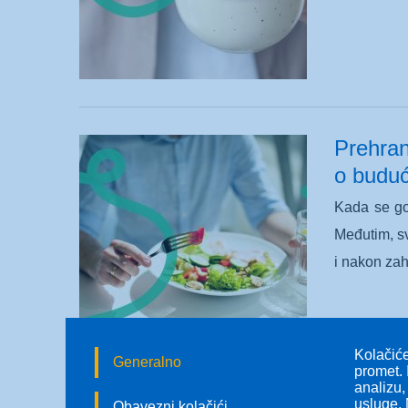
Prehran
o buduć
Kada se gov
Međutim, sv
i nakon zah
Kolačiće
Generalno
promet. 
analizu,
usluge. 
Obavezni kolačići