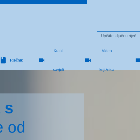
Kratki
Video
Rječnik
savjeti
knjižnica
 s
e od