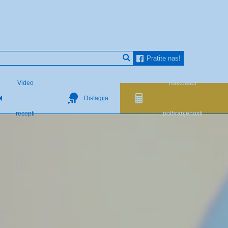
Pratite nas!
Video
Kalkulator
Disfagija
recepti
pothranjenosti