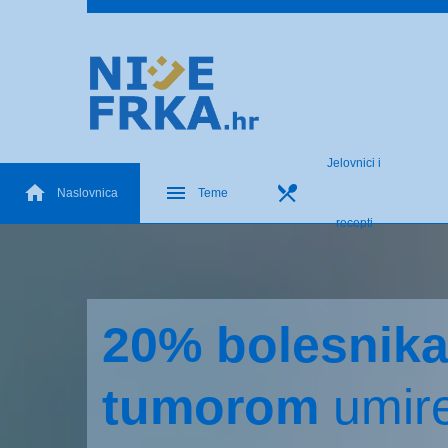
Jelovnici i
Naslovnica
Teme
recepti
20% bolesnika
tumorom
umir