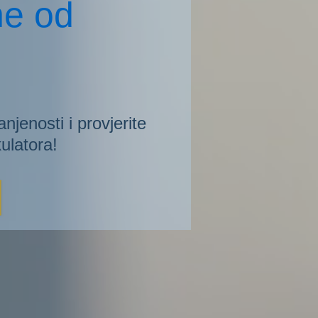
ne od
anjenosti i provjerite
ulatora!