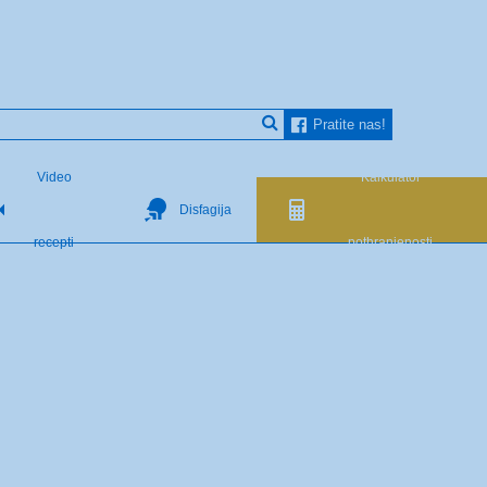
Pratite nas!
Video
Kalkulator
Disfagija
recepti
pothranjenosti