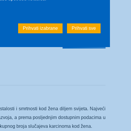
lost pojave karcinoma bubrega raste 2% godišnje,
eže smanjenje učestalosti.
Prihvati izabrane
Prihvati sve
Pročitaj više
alosti i smrtnosti kod žena diljem svijeta. Najveći
 razvoja, a prema posljednjim dostupnim podacima u
 ukupnog broja slučajeva karcinoma kod žena.