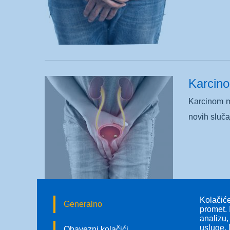
Karcin
Karcinom m
novih sluč
Kolačiće
Generalno
promet. 
analizu,
usluge. 
Obavezni kolačići