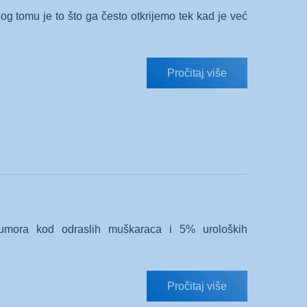
log tomu je to što ga često otkrijemo tek kad je već
Pročitaj više
tumora kod odraslih muškaraca i 5% uroloških
Pročitaj više