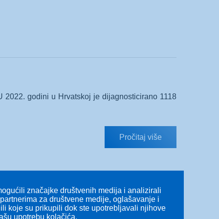
2022. godini u Hrvatskoj je dijagnosticirano 1118
Pročitaj više
gućili značajke društvenih medija i analizirali
s partnerima za društvene medije, oglašavanje i
li koje su prikupili dok ste upotrebljavali njihove
našu upotrebu kolačića.