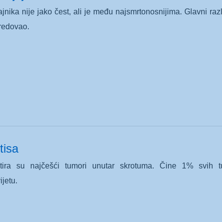
jnika nije jako čest, ali je među najsmrtonosnijima. Glavni raz
redovao.
tisa
stira su najčešći tumori unutar skrotuma. Čine 1% svih 
ijetu.