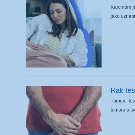
Karcinom ja
jako uznap
Rak tes
Tumori te
tumora u sv