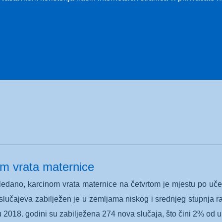
om bubrega
rega čine 2 do 3 % svih tumora. U zapadnim zemljama učesta
 i Hrvatsku, dok neke zemlje, poput skandinavskih zemalja, bilj
m vrata maternice
edano, karcinom vrata maternice na četvrtom je mjestu po učest
slučajeva zabilježen je u zemljama niskog i srednjeg stupnja
u 2018. godini su zabilježena 274 nova slučaja, što čini 2% od