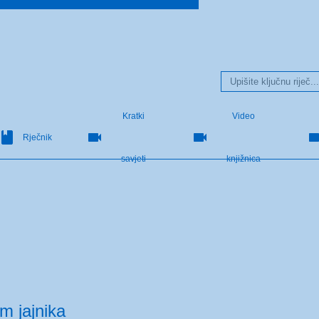
Kratki
Video
Rječnik
savjeti
knjižnica
m jajnika