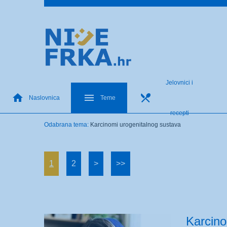
Jelovnici i
Naslovnica
Teme
recepti
Odabrana tema:
Karcinomi urogenitalnog sustava
1
2
>
>>
Karcino