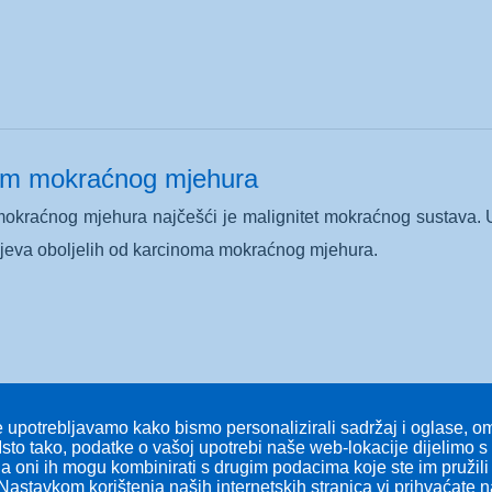
om mokraćnog mjehura
okraćnog mjehura najčešći je malignitet mokraćnog sustava. U 
ajeva oboljelih od karcinoma mokraćnog mjehura.
 upotrebljavamo kako bismo personalizirali sadržaj i oglase, omo
Isto tako, podatke o vašoj upotrebi naše web-lokacije dijelimo 
 a oni ih mogu kombinirati s drugim podacima koje ste im pružili i
Nastavkom korištenja naših internetskih stranica vi prihvaćate 