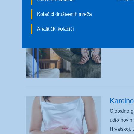
Karcin
Kolačići društvenih mreža
Tumori bub
uključujući
Analitički kolačići
Karcino
Globalno gl
udio novih 
Hrvatskoj, 