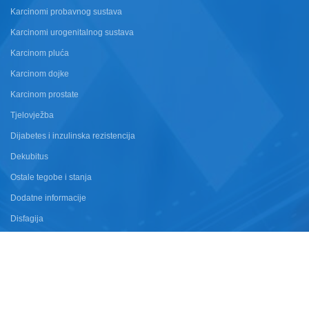
Karcinomi probavnog sustava
Karcinomi urogenitalnog sustava
Karcinom pluća
Karcinom dojke
Karcinom prostate
Tjelovježba
Dijabetes i inzulinska rezistencija
Dekubitus
Ostale tegobe i stanja
Dodatne informacije
Disfagija
NEWSLETTER