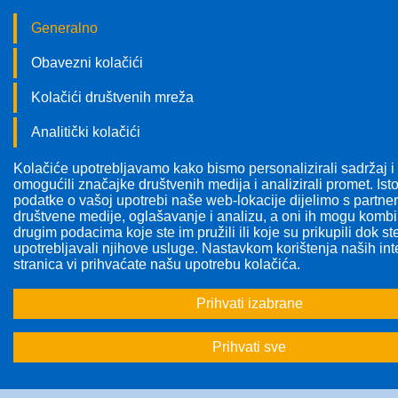
Generalno
Obavezni kolačići
Kolačići društvenih mreža
Analitički kolačići
Kolačiće upotrebljavamo kako bismo personalizirali sadržaj i
Pratite nas!
omogućili značajke društvenih medija i analizirali promet. Isto
podatke o vašoj upotrebi naše web-lokacije dijelimo s partne
društvene medije, oglašavanje i analizu, a oni ih mogu kombin
drugim podacima koje ste im pružili ili koje su prikupili dok st
upotrebljavali njihove usluge. Nastavkom korištenja naših int
stranica vi prihvaćate našu upotrebu kolačića.
Odabrana tema:
Sve teme
Prihvati izabrane
<<
<
1
2
...
5
6
7
...
3
Prihvati sve