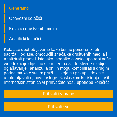
Generalno
Obavezni kolačići
Kolačići društvenih mreža
Analitički kolačići
Kolačiće upotrebljavamo kako bismo personalizirali
Pratite nas!
sadržaj i oglase, omogućili značajke društvenih medija i
analizirali promet. Isto tako, podatke o vašoj upotrebi naše
web-lokacije dijelimo s partnerima za društvene medije,
oglašavanje i analizu, a oni ih mogu kombinirati s drugim
podacima koje ste im pružili ili koje su prikupili dok ste
upotrebljavali njihove usluge. Nastavkom korištenja naših
internetskih stranica vi prihvaćate našu upotrebu kolačića.
Prihvati izabrane
Prihvati sve