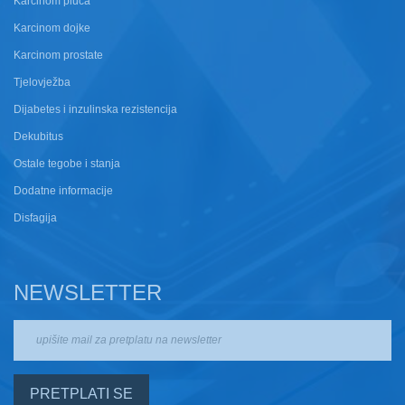
Karcinom pluća
Karcinom dojke
Karcinom prostate
Tjelovježba
Dijabetes i inzulinska rezistencija
Dekubitus
Ostale tegobe i stanja
Dodatne informacije
Disfagija
NEWSLETTER
PRETPLATI SE