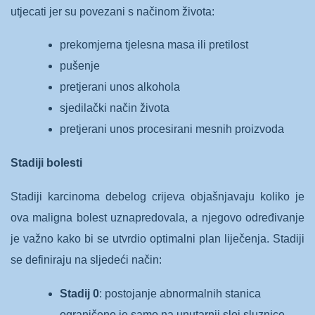
utjecati jer su povezani s načinom života:
prekomjerna tjelesna masa ili pretilost
pušenje
pretjerani unos alkohola
sjedilački način života
pretjerani unos procesirani mesnih proizvoda
Stadiji bolesti
Stadiji karcinoma debelog crijeva objašnjavaju koliko je
ova maligna bolest uznapredovala, a njegovo određivanje
je važno kako bi se utvrdio optimalni plan liječenja. Stadiji
se definiraju na sljedeći način:
Stadij 0
: postojanje abnormalnih stanica
ograničeno je samo na unutarnji sloj sluznice