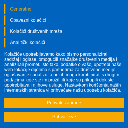
Generalno
Obavezni kolačići
Kolačići društvenih mreža
Analitički kolačići
Kolačiće upotrebljavamo kako bismo personalizirali
Pratite nas!
sadržaj i oglase, omogućili značajke društvenih medija i
analizirali promet. Isto tako, podatke o vašoj upotrebi naše
web-lokacije dijelimo s partnerima za društvene medije,
oglašavanje i analizu, a oni ih mogu kombinirati s drugim
podacima koje ste im pružili ili koje su prikupili dok ste
upotrebljavali njihove usluge. Nastavkom korištenja naših
internetskih stranica vi prihvaćate našu upotrebu kolačića.
Prihvati izabrane
Prihvati sve