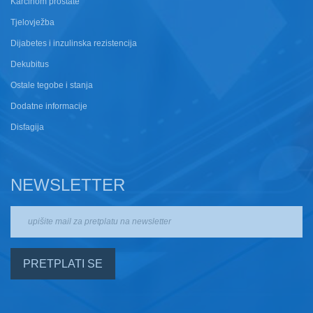
Karcinom prostate
Tjelovježba
Dijabetes i inzulinska rezistencija
Dekubitus
Ostale tegobe i stanja
Dodatne informacije
Disfagija
NEWSLETTER
PRETPLATI SE