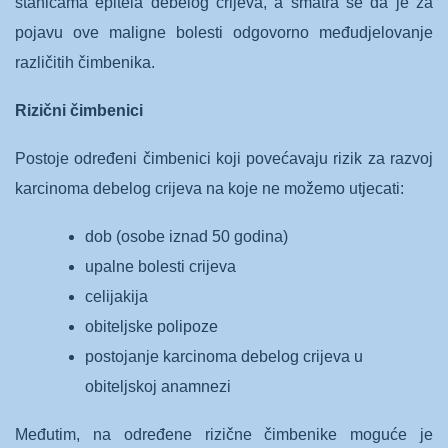
stanicama epitela debelog crijeva, a smatra se da je za
pojavu ove maligne bolesti odgovorno međudjelovanje
različitih čimbenika.
Rizični čimbenici
Postoje određeni čimbenici koji povećavaju rizik za razvoj
karcinoma debelog crijeva na koje ne možemo utjecati:
dob (osobe iznad 50 godina)
upalne bolesti crijeva
celijakija
obiteljske polipoze
postojanje karcinoma debelog crijeva u
obiteljskoj anamnezi
Međutim, na određene rizične čimbenike moguće je