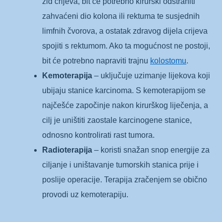
zid crijeva, bit će potrebno kirurški odstraniti
zahvaćeni dio kolona ili rektuma te susjednih
limfnih čvorova, a ostatak zdravog dijela crijeva
spojiti s rektumom. Ako ta mogućnost ne postoji,
bit će potrebno napraviti trajnu
kolostomu
.
Kemoterapija
– uključuje uzimanje lijekova koji
ubijaju stanice karcinoma. S kemoterapijom se
najčešće započinje nakon kirurškog liječenja, a
cilj je uništiti zaostale karcinogene stanice,
odnosno kontrolirati rast tumora.
Radioterapija
– koristi snažan snop energije za
ciljanje i uništavanje tumorskih stanica prije i
poslije operacije. Terapija zračenjem se obično
provodi uz kemoterapiju.