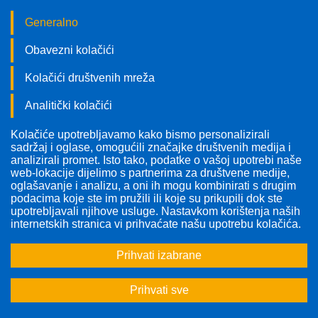
Generalno
Obavezni kolačići
Kolačići društvenih mreža
Analitički kolačići
Kolačiće upotrebljavamo kako bismo personalizirali
Pratite nas!
sadržaj i oglase, omogućili značajke društvenih medija i
analizirali promet. Isto tako, podatke o vašoj upotrebi naše
web-lokacije dijelimo s partnerima za društvene medije,
oglašavanje i analizu, a oni ih mogu kombinirati s drugim
podacima koje ste im pružili ili koje su prikupili dok ste
upotrebljavali njihove usluge. Nastavkom korištenja naših
internetskih stranica vi prihvaćate našu upotrebu kolačića.
Prihvati izabrane
Prihvati sve