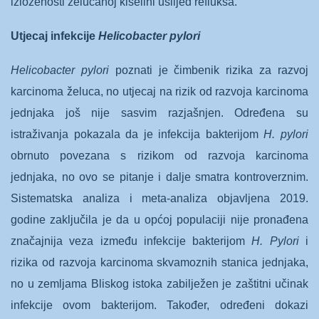
izloženosti želučanoj kiselini uslijed refluksa.
Utjecaj infekcije
Helicobacter pylori
Helicobacter pylori
poznati je čimbenik rizika za razvoj
karcinoma želuca, no utjecaj na rizik od razvoja karcinoma
jednjaka još nije sasvim razjašnjen. Određena su
istraživanja pokazala da je infekcija bakterijom
H. pylori
obrnuto povezana s rizikom od razvoja karcinoma
jednjaka, no ovo se pitanje i dalje smatra kontroverznim.
Sistematska analiza i meta-analiza objavljena 2019.
godine zaključila je da u općoj populaciji nije pronađena
značajnija veza između infekcije bakterijom
H. Pylori
i
rizika od razvoja karcinoma skvamoznih stanica jednjaka,
no u zemljama Bliskog istoka zabilježen je zaštitni učinak
infekcije ovom bakterijom. Također, određeni dokazi