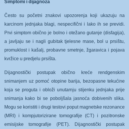
Simptomi i dijagnoza
Često su početni znakovi upozorenja koji ukazuju na
karcinom jednjaka blagi, nespecifični i lako ih se previdi.
Prvi simptom obično je bolno i otežano gutanje (disfagija),
a javljaju se i nagli gubitak tjelesne mase, bol u prsištu,
promuklost i kašalj, probavne smetnje, žgaravica i pojava
kvržice u predjelu prsišta.
Dijagnostički postupak obično kreće rendgenskim
snimanjem uz pomoć otopine barija, bezopasne tekućine
koja se proguta i obloži unutarnju stijenku jednjaka prije
snimanja kako bi se poboljšala jasnoća dobivenih slika.
Mogu se koristiti i drugi testovi poput magnetske rezonance
(MRI) i kompjutorizirane tomografije (CT) i pozitronske
emisijske tomografije (PET). Dijagnostički postupak