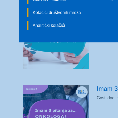
Imam 3
Kolačići društvenih mreža
Gost: dr. s
Analitički kolačići
Imam 3 
Gost: doc. p