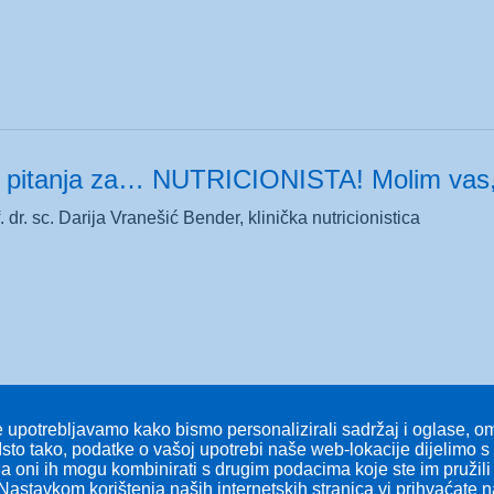
 pitanja za… NUTRICIONISTA! Molim vas, 
 dr. sc. Darija Vranešić Bender, klinička nutricionistica
 upotrebljavamo kako bismo personalizirali sadržaj i oglase, omo
Isto tako, podatke o vašoj upotrebi naše web-lokacije dijelimo 
 a oni ih mogu kombinirati s drugim podacima koje ste im pružili i
Nastavkom korištenja naših internetskih stranica vi prihvaćate 