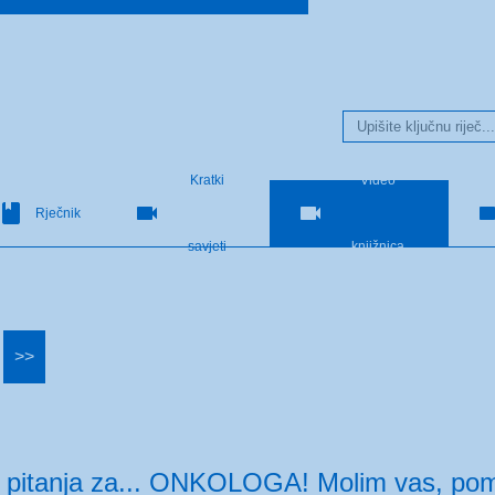
Kratki
Video
Rječnik
savjeti
knjižnica
>>
pitanja za... ONKOLOGA! Molim vas, pomo