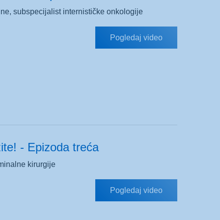
ine, subspecijalist internističke onkologije
Pogledaj video
te! - Epizoda treća
minalne kirurgije
Pogledaj video