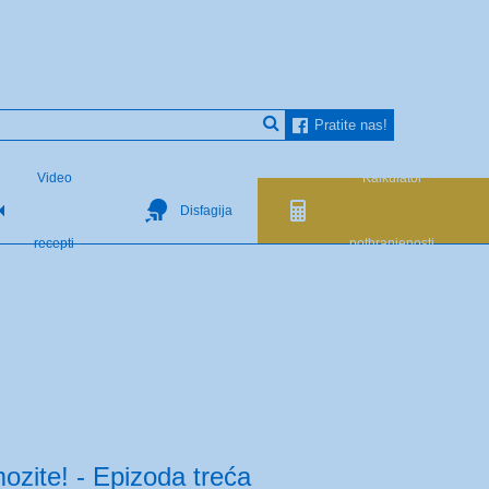
Pratite nas!
Video
Kalkulator
Disfagija
recepti
pothranjenosti
zite! - Epizoda treća