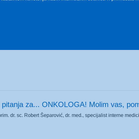
 pitanja za… FARMACEUTA! Molim vas, pom
c. Stribor Marković, magistar farmacije
pitanja za... ONKOLOGA! Molim vas, pomo
rim. dr. sc. Robert Šeparović, dr. med., specijalist interne medic