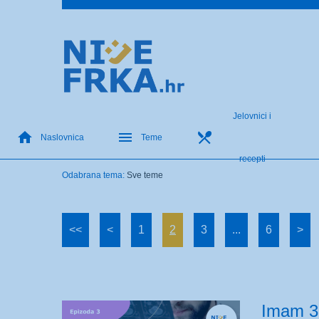
Jelovnici i
Naslovnica
Teme
recepti
Odabrana tema:
Sve teme
<<
<
1
2
3
...
6
>
Imam 3 