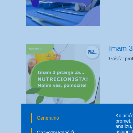
Imam 3
Gošća: prof.
Kolačiće
Generalno
promet. 
analizu,
usluge. 
Obavezni kolačići