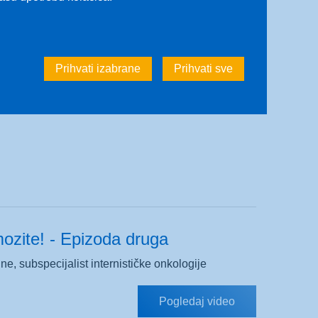
ozite! - Epizoda treća
Prihvati izabrane
Prihvati sve
Pogledaj video
zite! - Epizoda druga
ine, subspecijalist internističke onkologije
Pogledaj video