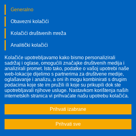
Generalno
Obavezni kolačići
Kolačići društvenih mreža
Analitički kolačići
Kolačiće upotrebljavamo kako bismo personalizirali
Pratite nas!
sadržaj i oglase, omogućili značajke društvenih medija i
analizirali promet. Isto tako, podatke o vašoj upotrebi naše
web-lokacije dijelimo s partnerima za društvene medije,
oglašavanje i analizu, a oni ih mogu kombinirati s drugim
podacima koje ste im pružili ili koje su prikupili dok ste
upotrebljavali njihove usluge. Nastavkom korištenja naših
Odabrana tema:
Sve teme
internetskih stranica vi prihvaćate našu upotrebu kolačića.
Prihvati izabrane
1
2
...
37
>
>>
Prihvati sve