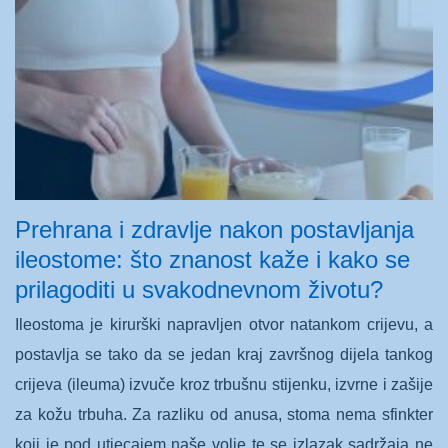
Prehrana i zdravlje nakon postavljanja
ileostome: što znanost kaže i kako se
prilagoditi u svakodnevnom životu?
Ileostoma je kirurški napravljen otvor natankom crijevu, a
postavlja se tako da se jedan kraj završnog dijela tankog
crijeva (ileuma) izvuče kroz trbušnu stijenku, izvrne i zašije
za kožu trbuha. Za razliku od anusa, stoma nema sfinkter
koji je pod utjecajem naše volje te se izlazak sadržaja ne