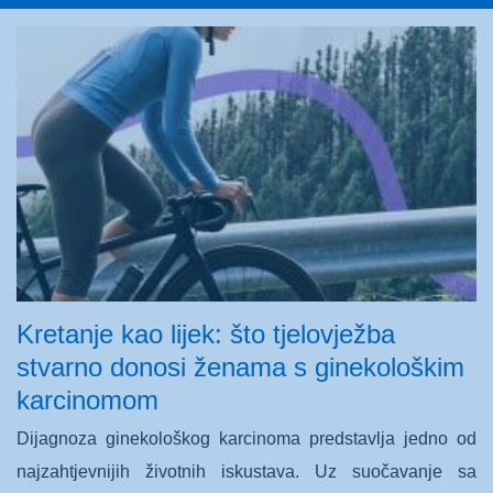
Kretanje kao lijek: što tjelovježba
stvarno donosi ženama s ginekološkim
karcinomom
Dijagnoza ginekološkog karcinoma predstavlja jedno od
najzahtjevnijih životnih iskustava. Uz suočavanje sa